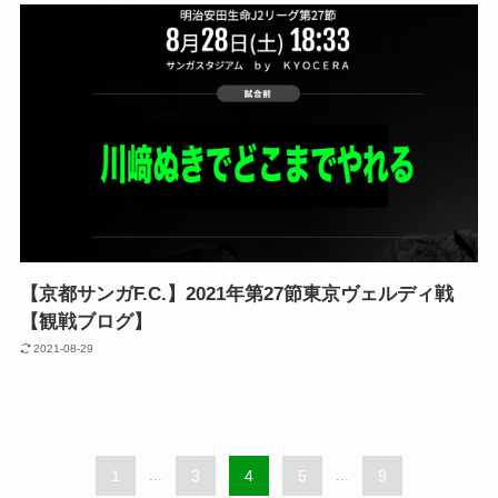
【京都サンガF.C.】2021年第27節東京ヴェルディ戦
【観戦ブログ】
2021-08-29
1
...
3
4
5
...
9