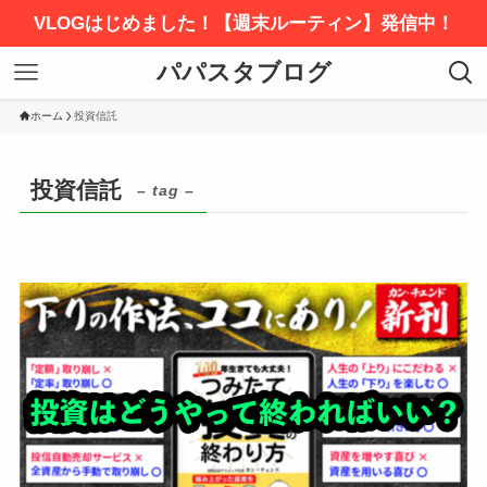
VLOGはじめました！【週末ルーティン】発信中！
パパスタブログ
ホーム
投資信託
投資信託
– tag –