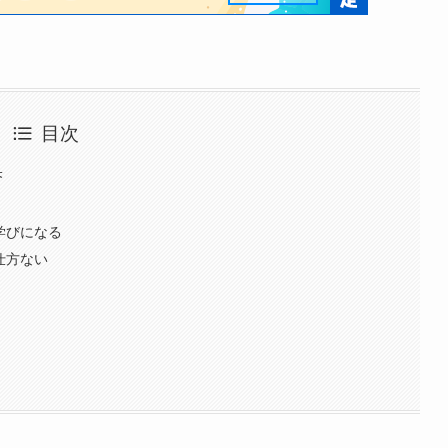
目次
果
学びになる
仕方ない