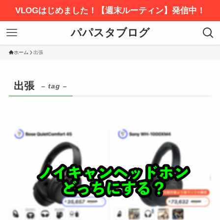
VLOGはじめました！【週末ルーティン】発信中！
パパスタブログ
ホーム
出張
出張
– tag –