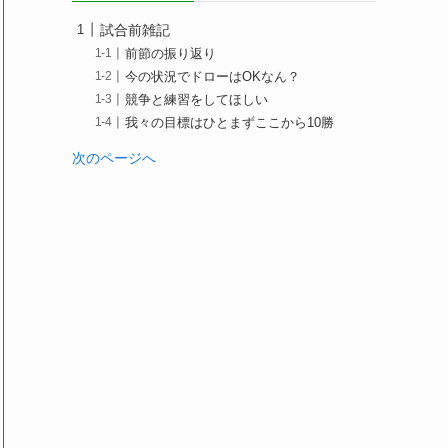
試合前雑記
前節の振り返り
今の状況でドローはOKなん？
競争と練習をしてほしい
我々の目標はひとまずここから10勝
次のページへ