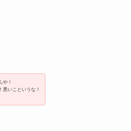
んや！
！悪いこというな！