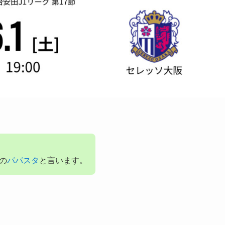
目の
パパスタ
と言います。