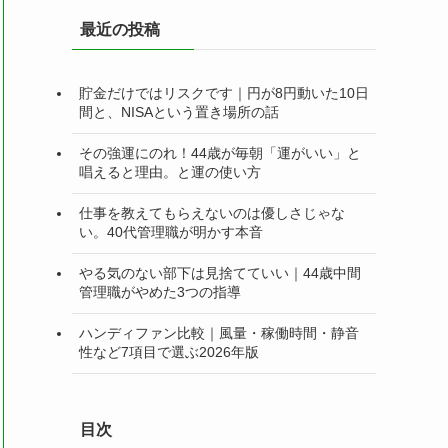
リ
最近の投稿
ー
貯金だけではリスクです｜円が8円動いた10日
間と、NISAという置き場所の話
その強運にのれ！44歳が毎朝「運がいい」と
唱えると理由。と運の使い方
仕事を教えてもらえないのは優しさじゃな
い。40代管理職が明かす本音
やる気のない部下は見捨てていい｜44歳中間
管理職がやめた3つの指導
ハンディファン比較｜風量・稼働時間・静音
性など7項目で選ぶ2026年版
目次