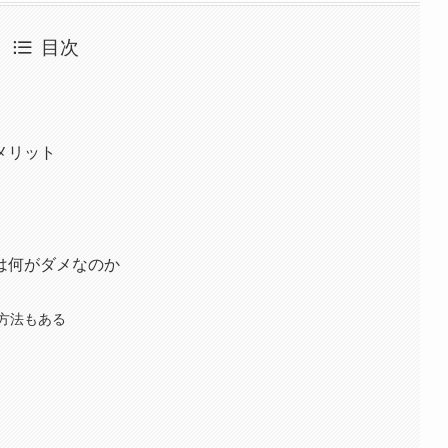
目次
メリット
は何がダメなのか
方法もある