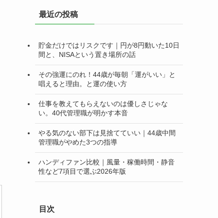
リ
最近の投稿
ー
貯金だけではリスクです｜円が8円動いた10日
間と、NISAという置き場所の話
その強運にのれ！44歳が毎朝「運がいい」と
唱えると理由。と運の使い方
仕事を教えてもらえないのは優しさじゃな
い。40代管理職が明かす本音
やる気のない部下は見捨てていい｜44歳中間
管理職がやめた3つの指導
ハンディファン比較｜風量・稼働時間・静音
性など7項目で選ぶ2026年版
目次