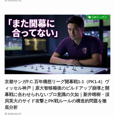
2026-02-22
京都サンガF.C.
京都サンガF.C.百年構想リーグ開幕戦1-1（PK1-4）ヴ
ィッセル神戸｜原大智移籍後のビルドアップ崩壊と開
幕戦に合わせられないプロ意識の欠如｜新井晴樹・須
貝英大のサイド攻撃とPK戦ルールの構造的問題を徹
底分析
2026-02-07