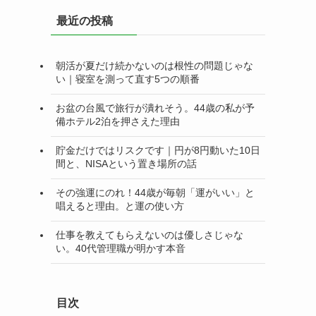
リ
最近の投稿
ー
朝活が夏だけ続かないのは根性の問題じゃな
い｜寝室を測って直す5つの順番
お盆の台風で旅行が潰れそう。44歳の私が予
備ホテル2泊を押さえた理由
貯金だけではリスクです｜円が8円動いた10日
間と、NISAという置き場所の話
その強運にのれ！44歳が毎朝「運がいい」と
唱えると理由。と運の使い方
仕事を教えてもらえないのは優しさじゃな
い。40代管理職が明かす本音
目次