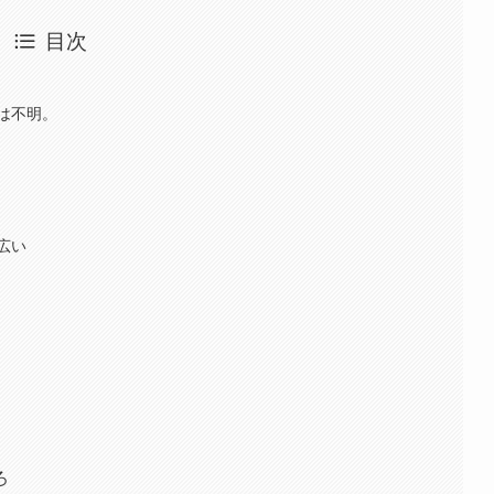
目次
は不明。
広い
ろ