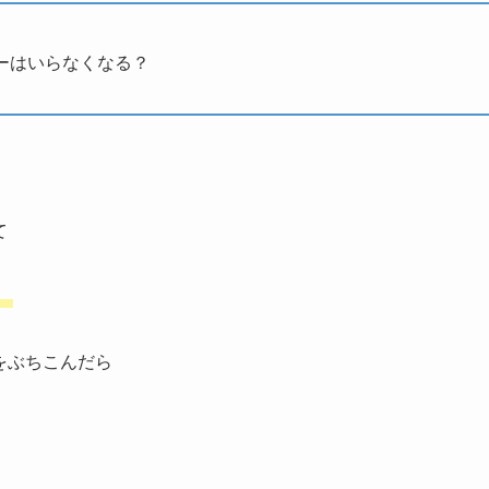
ーはいらなくなる？
。
て
。
をぶちこんだら