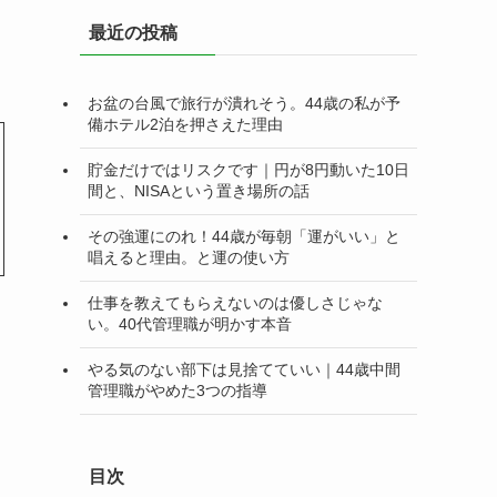
リ
最近の投稿
ー
お盆の台風で旅行が潰れそう。44歳の私が予
備ホテル2泊を押さえた理由
貯金だけではリスクです｜円が8円動いた10日
間と、NISAという置き場所の話
その強運にのれ！44歳が毎朝「運がいい」と
唱えると理由。と運の使い方
仕事を教えてもらえないのは優しさじゃな
い。40代管理職が明かす本音
やる気のない部下は見捨てていい｜44歳中間
管理職がやめた3つの指導
目次