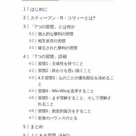
はじめに
スティーブン・R・コヴィーとは?
「7つの習慣」とは何か
個人的な勝利の習慣
相互依存の習慣
確立された勝利の習慣
「7つの習慣」詳細
習慣1：主体性を持つこと
習慣2：終わりを思い描くこと
4.3 習慣3：ものごとの優先順位を決めるこ
と
習慣4：Win-Winを追求すること
習慣5：まず理解すること、そして理解さ
れること
習慣6：創造的協力をすること
前進のバランスのとる
まとめ
よくある質問（FAQ）