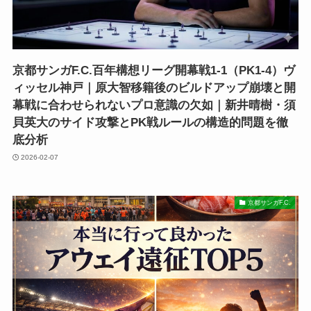
京都サンガF.C.百年構想リーグ開幕戦1-1（PK1-4）ヴ
ィッセル神戸｜原大智移籍後のビルドアップ崩壊と開
幕戦に合わせられないプロ意識の欠如｜新井晴樹・須
貝英大のサイド攻撃とPK戦ルールの構造的問題を徹
底分析
2026-02-07
京都サンガF.C.