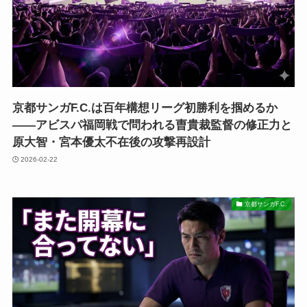
京都サンガF.C.は百年構想リーグ初勝利を掴めるか
――アビスパ福岡戦で問われる曺貴裁監督の修正力と
原大智・宮本優太不在後の攻撃再設計
2026-02-22
京都サンガF.C.