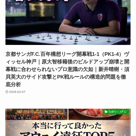
京都サンガF.C.百年構想リーグ開幕戦1-1（PK1-4）ヴ
ィッセル神戸｜原大智移籍後のビルドアップ崩壊と開
幕戦に合わせられないプロ意識の欠如｜新井晴樹・須
貝英大のサイド攻撃とPK戦ルールの構造的問題を徹
底分析
2026-02-07
京都サンガF.C.