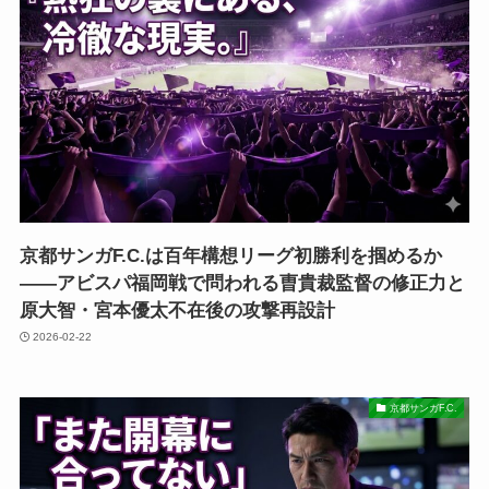
京都サンガF.C.は百年構想リーグ初勝利を掴めるか
――アビスパ福岡戦で問われる曺貴裁監督の修正力と
原大智・宮本優太不在後の攻撃再設計
2026-02-22
京都サンガF.C.