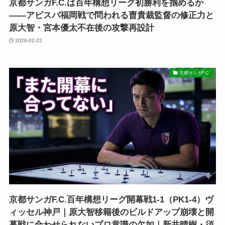
京都サンガF.C.は百年構想リーグ初勝利を掴めるか
――アビスパ福岡戦で問われる曺貴裁監督の修正力と
原大智・宮本優太不在後の攻撃再設計
2026-02-22
京都サンガF.C.
京都サンガF.C.百年構想リーグ開幕戦1-1（PK1-4）ヴ
ィッセル神戸｜原大智移籍後のビルドアップ崩壊と開
幕戦に合わせられないプロ意識の欠如｜新井晴樹・須