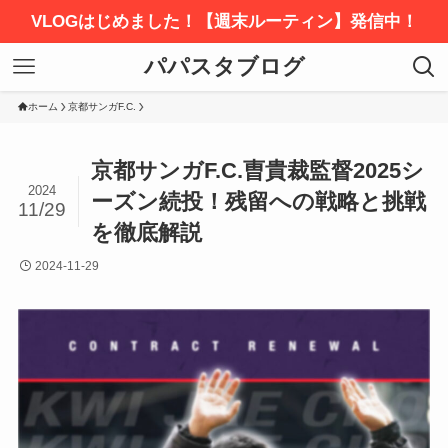
VLOGはじめました！【週末ルーティン】発信中！
パパスタブログ
ホーム
京都サンガF.C.
京都サンガF.C.曺貴裁監督2025シ
2024
ーズン続投！残留への戦略と挑戦
11/29
を徹底解説
2024-11-29