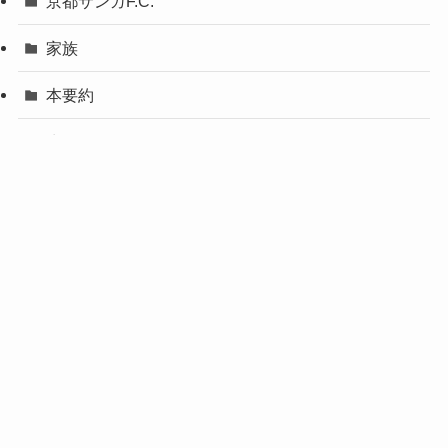
京都サンガF.C.
家族
本要約
生活用品
メニュー
生産性向上
自動車保険
メタ情報
ログイン
投稿フィード
コメントフィード