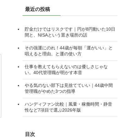
リ
最近の投稿
ー
貯金だけではリスクです｜円が8円動いた10日
間と、NISAという置き場所の話
その強運にのれ！44歳が毎朝「運がいい」と
唱えると理由。と運の使い方
仕事を教えてもらえないのは優しさじゃな
い。40代管理職が明かす本音
やる気のない部下は見捨てていい｜44歳中間
管理職がやめた3つの指導
ハンディファン比較｜風量・稼働時間・静音
性など7項目で選ぶ2026年版
目次