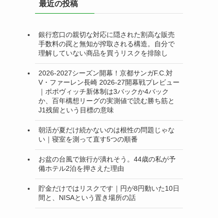
最近の投稿
ー
銀行窓口の親切な対応に隠された割高な販売
手数料の罠と無知が搾取される構造。自分で
理解していない商品を買うリスクを排除し
2026-2027シーズン開幕！京都サンガF.C.対
V・ファーレン長崎 2026-27開幕戦プレビュー
｜ポポヴィッチ新体制は3バックか4バック
か、百年構想リーグの実測値で読む勝ち筋と
J1残留という目標の意味
朝活が夏だけ続かないのは根性の問題じゃな
い｜寝室を測って直す5つの順番
お盆の台風で旅行が潰れそう。44歳の私が予
備ホテル2泊を押さえた理由
貯金だけではリスクです｜円が8円動いた10日
間と、NISAという置き場所の話