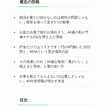
最近の投稿
ー
朝活が夏だけ続かないのは根性の問題じゃな
い｜寝室を測って直す5つの順番
お盆の台風で旅行が潰れそう。44歳の私が予
備ホテル2泊を押さえた理由
貯金だけではリスクです｜円が8円動いた10日
間と、NISAという置き場所の話
その強運にのれ！44歳が毎朝「運がいい」と
唱えると理由。と運の使い方
仕事を教えてもらえないのは優しさじゃな
い。40代管理職が明かす本音
目次