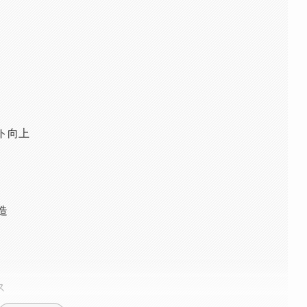
ト向上
造
ス