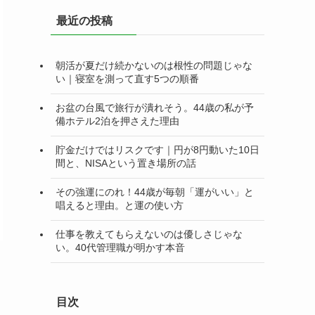
リ
最近の投稿
ー
朝活が夏だけ続かないのは根性の問題じゃな
い｜寝室を測って直す5つの順番
お盆の台風で旅行が潰れそう。44歳の私が予
備ホテル2泊を押さえた理由
貯金だけではリスクです｜円が8円動いた10日
間と、NISAという置き場所の話
その強運にのれ！44歳が毎朝「運がいい」と
唱えると理由。と運の使い方
仕事を教えてもらえないのは優しさじゃな
い。40代管理職が明かす本音
目次