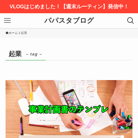
VLOGはじめました！【週末ルーティン】発信中！
パパスタブログ
ホーム
起業
起業
– tag –