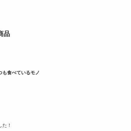
商品
つも食べているモノ
した！