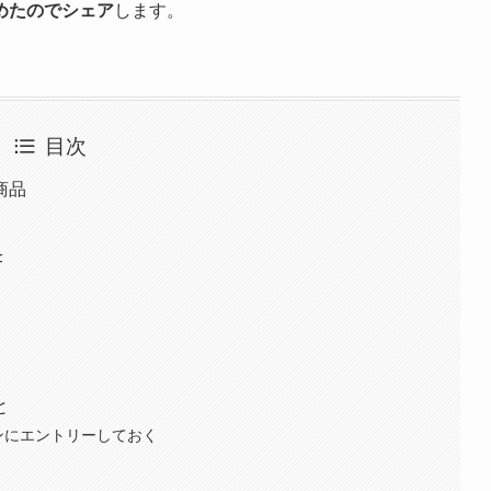
めたのでシェア
します。
目次
商品
F
と
ーンにエントリーしておく