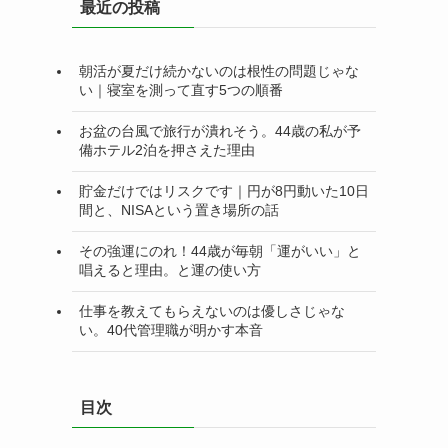
最近の投稿
ー
朝活が夏だけ続かないのは根性の問題じゃな
い｜寝室を測って直す5つの順番
お盆の台風で旅行が潰れそう。44歳の私が予
備ホテル2泊を押さえた理由
貯金だけではリスクです｜円が8円動いた10日
間と、NISAという置き場所の話
その強運にのれ！44歳が毎朝「運がいい」と
唱えると理由。と運の使い方
仕事を教えてもらえないのは優しさじゃな
い。40代管理職が明かす本音
目次