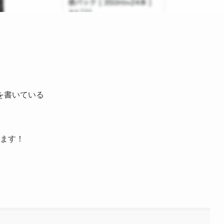
を書いている
ます！