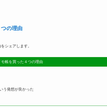
４つの理由
由をシェアします。
sのメモ帳を買った４つの理由
という発想が良かった