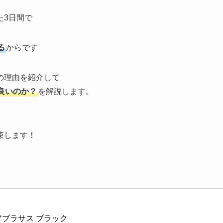
た3日間で
る
からです
の理由を紹介して
良いのか？
を解説します。
束します！
s アブラサス ブラック