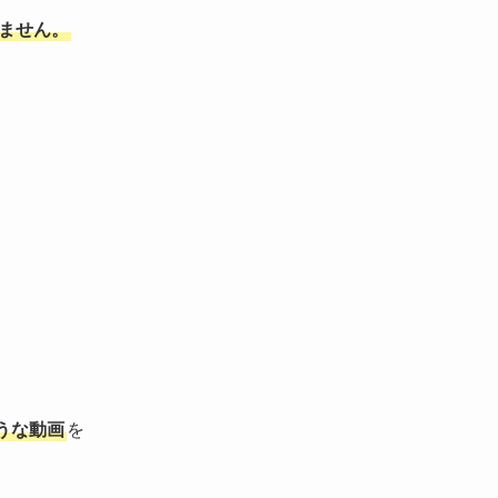
りません。
うな動画
を