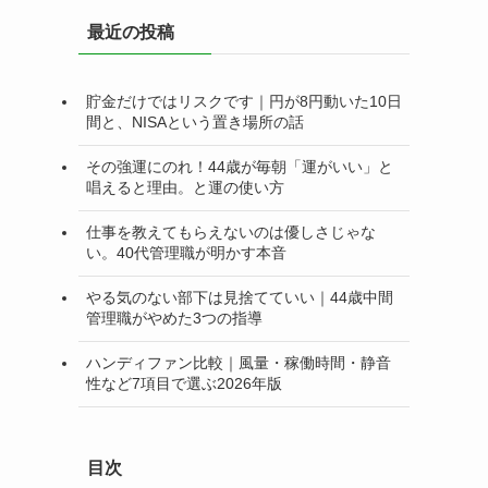
リ
最近の投稿
ー
貯金だけではリスクです｜円が8円動いた10日
間と、NISAという置き場所の話
その強運にのれ！44歳が毎朝「運がいい」と
唱えると理由。と運の使い方
仕事を教えてもらえないのは優しさじゃな
い。40代管理職が明かす本音
やる気のない部下は見捨てていい｜44歳中間
管理職がやめた3つの指導
ハンディファン比較｜風量・稼働時間・静音
性など7項目で選ぶ2026年版
目次