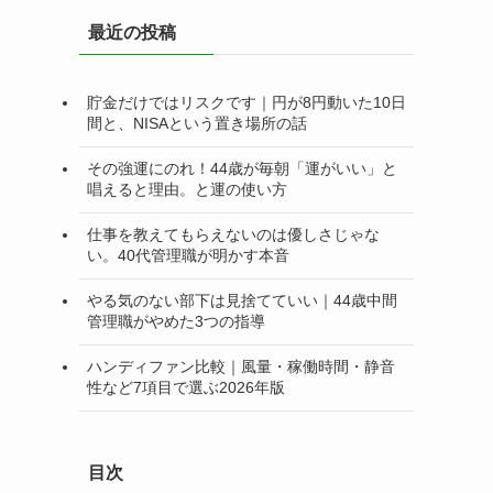
リ
最近の投稿
ー
貯金だけではリスクです｜円が8円動いた10日
間と、NISAという置き場所の話
その強運にのれ！44歳が毎朝「運がいい」と
唱えると理由。と運の使い方
仕事を教えてもらえないのは優しさじゃな
い。40代管理職が明かす本音
やる気のない部下は見捨てていい｜44歳中間
管理職がやめた3つの指導
ハンディファン比較｜風量・稼働時間・静音
性など7項目で選ぶ2026年版
目次