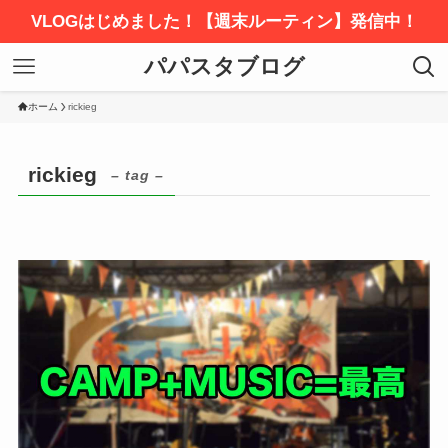
VLOGはじめました！【週末ルーティン】発信中！
パパスタブログ
ホーム
rickieg
rickieg
– tag –