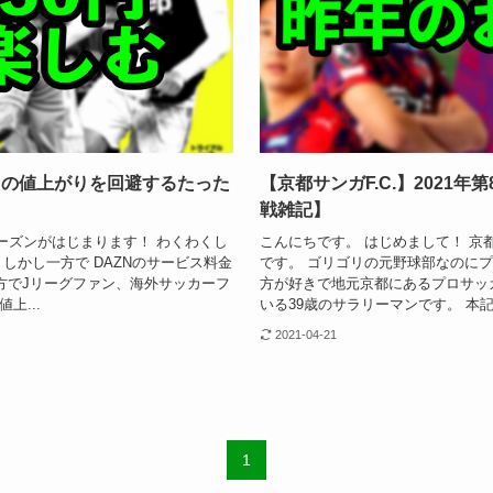
AZNの値上がりを回避するたった
【京都サンガF.C.】2021
戦雑記】
シーズンがはじまります！ わくわくし
こんにちです。 はじめまして！ 京
しかし一方で DAZNのサービス料金
です。 ゴリゴリの元野球部なのに
方でJリーグファン、海外サッカーフ
方が好きで地元京都にあるプロサッカ
上...
いる39歳のサラリーマンです。 本記事
2021-04-21
1