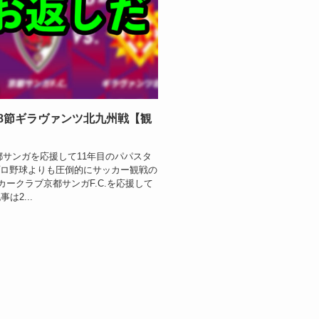
年第8節ギラヴァンツ北九州戦【観
都サンガを応援して11年目のパパスタ
プロ野球よりも圧倒的にサッカー観戦の
ークラブ京都サンガF.C.を応援して
は2...