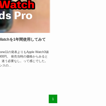
 Watchを1年間使用してみて
ne11の発表よりもApple Watch3値
9,800円。 発売当時の価格からみると
。 迷う必要なし。って感じでした。
スの...
1