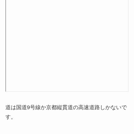
道は
国道9号線か京都縦貫道の高速道路しかない
で
す。