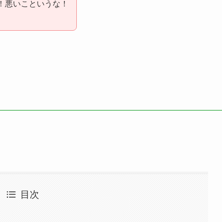
！悪いこというな！
目次