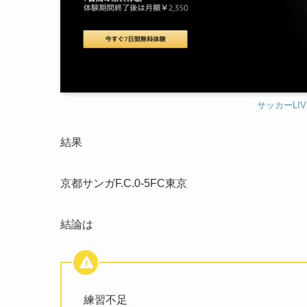
サッカーLI
結果
京都サンガF.C.0-5FC東京
結論は
練習不足