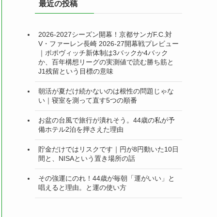
最近の投稿
ー
2026-2027シーズン開幕！京都サンガF.C.対
V・ファーレン長崎 2026-27開幕戦プレビュー
｜ポポヴィッチ新体制は3バックか4バック
か、百年構想リーグの実測値で読む勝ち筋と
J1残留という目標の意味
朝活が夏だけ続かないのは根性の問題じゃな
い｜寝室を測って直す5つの順番
お盆の台風で旅行が潰れそう。44歳の私が予
備ホテル2泊を押さえた理由
貯金だけではリスクです｜円が8円動いた10日
間と、NISAという置き場所の話
その強運にのれ！44歳が毎朝「運がいい」と
唱えると理由。と運の使い方