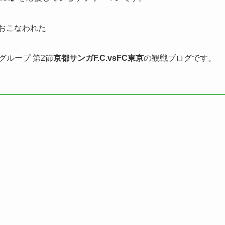
でおこなわれた
グループ 第2節
京都サンガF.C.
vsFC東京
の観戦ブログです。