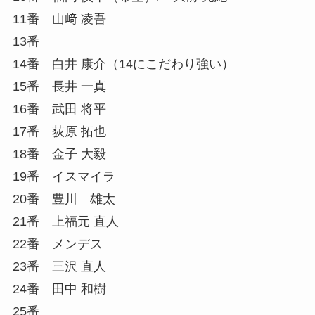
11番 山﨑 凌吾
13番
14番 白井 康介（14にこだわり強い）
15番 長井 一真
16番 武田 将平
17番 荻原 拓也
18番 金子 大毅
19番 イスマイラ
20番 豊川 雄太
21番 上福元 直人
22番 メンデス
23番 三沢 直人
24番 田中 和樹
25番