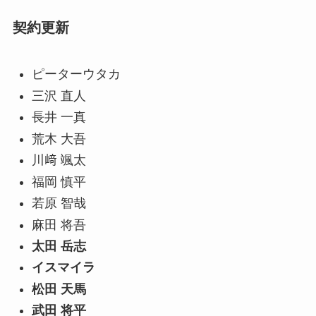
契約更新
ピーターウタカ
三沢 直人
長井 一真
荒木 大吾
川﨑 颯太
福岡 慎平
若原 智哉
麻田 将吾
太田 岳志
イスマイラ
松田 天馬
武田 将平