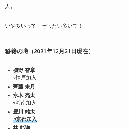
人。
いや多いって！ぜったい多いて！
移籍の噂（2021年12月31日現在）
槙野 智章
⇨神戸加入
齊藤 未月
永木 亮太
⇨湘南加入
豊川 雄太
⇨京都加入
林 彰洋