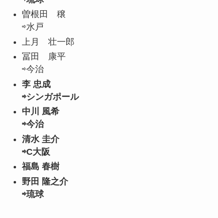
曽根田 穣
⇨水戸
上月 壮一郎
冨田 康平
⇨今治
李 忠成
⇨シンガポール
中川 風希
⇨今治
清水 圭介
⇨C大阪
福島 春樹
野田 隆之介
⇨琉球