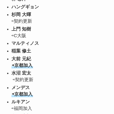
ハングギョン
杉岡 大暉
⇨契約更新
上門 知樹
⇨C大阪
マルティノス
稲葉 修土
大前 元紀
⇨京都加入
水沼 宏太
⇨契約更新
メンデス
⇨京都加入
ルキアン
⇨福岡加入