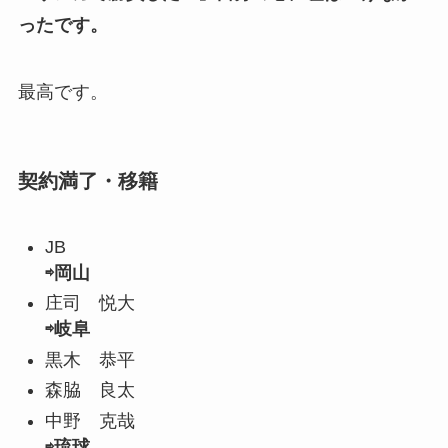
ったです。
最高です。
契約満了・移籍
JB
⇨岡山
庄司 悦大
⇨岐阜
黒木 恭平
森脇 良太
中野 克哉
⇨琉球