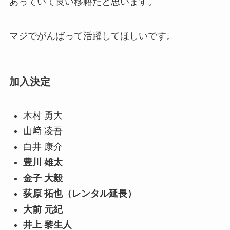
あっていて良い移籍だと思います。
マジでがんばって活躍してほしいです。
加入決定
木村 勇大
山﨑 凌吾
白井 康介
豊川 雄太
金子 大毅
荻原 拓也（レンタル延長）
大前 元紀
井上 黎生人