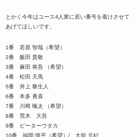
とかく今年はユース4人衆に若い番号を着けさせて
あげてほしいです。
1番 若原 智哉（希望）
2番 飯田 貴敬
3番 麻田 将吾 （希望）
4番 松田 天馬
5番 井上 黎生人
6番 本多 勇喜
7番 川﨑 颯太 （希望）
8番 荒木 大吾
9番 ピーターウタカ
10番 福岡 慎平（希望）/ 大前 元紀