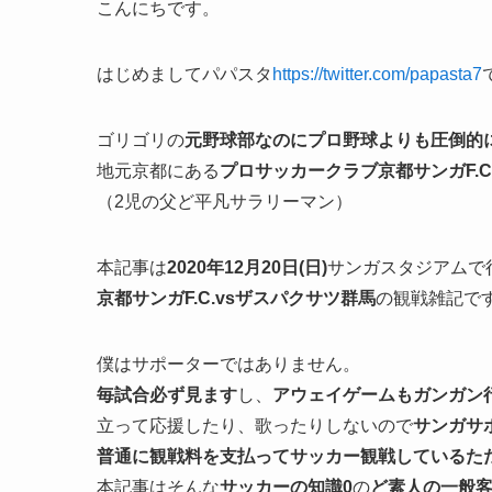
こんにちです。
はじめましてパパスタ
https://twitter.com/papasta7
ゴリゴリの
元野球部なのにプロ野球よりも圧倒的
地元京都にある
プロサッカークラブ京都サンガF.C
（2児の父ど平凡サラリーマン）
本記事は
2020年12月20日(日)
サンガスタジアムで
京都サンガF.C.
vsザスパクサツ群馬
の観戦雑記で
僕はサポーターではありません。
毎試合必ず見ます
し、
アウェイゲームもガンガン
立って応援したり、歌ったりしないので
サンガ
サ
普通に
観戦料を支払ってサッカー観戦しているた
本記事はそんな
サッカーの知識
0
の
ど素人の一般