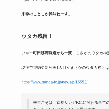
来季のことしか興味ねーす。
ウタカ残留！
いやー
町田移籍報道から一変
、まさかのウタカ神
現役で契約更新発表1人目がまさかのウタカ神と
https://www.sanga-fc.jp/news/p/15552/
来年こそは、京都サンガF.C.に関わる全