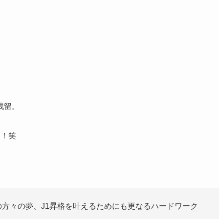
残留。
は！笑
ての方々の夢、J1昇格を叶えるためにも更なるハードワーク