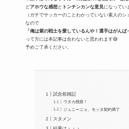
ど
アホウな
感想
と
トンチンカンな意見
になってい
（
ガチでサッカーのことわかっていない素人のシ
なので
「俺は紫の戦士を愛しているんや！選手はがんば
って方には
本記事は合わないと思われます
😅
予めご了承ください。
試合前雑記
ウタカ残留！
ジュニーニョ、モッタ契約満了
スタメン
結果は・・・