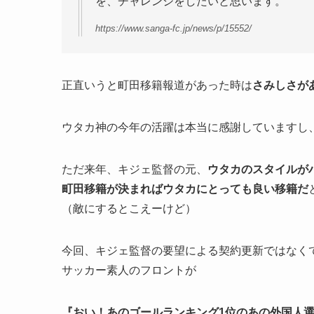
を、チャレンジをしたいと思います。
https://www.sanga-fc.jp/news/p/15552/
正直いうと町田移籍報道があった時は
さみしさが
ウタカ神の今年の活躍は本当に感謝していますし
ただ来年、キジェ監督の元、
ウタカのスタイルが
町田移籍が決まればウタカにとっても良い移籍だ
（敵にするとこえーけど）
今回、キジェ監督の要望による契約更新ではなく
サッカー素人のフロントが
『おい！あのゴールランキング1位のあの外国人