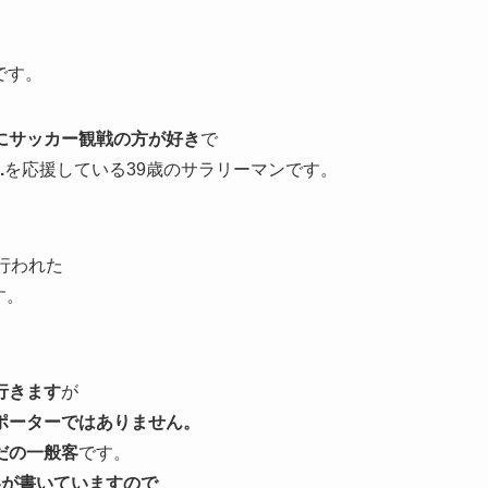
です。
にサッカー観戦の方が好き
で
.
を応援している39歳のサラリーマンです。
行われた
す。
行きます
が
ポーターではありません。
だの一般客
です。
客が書いていますので