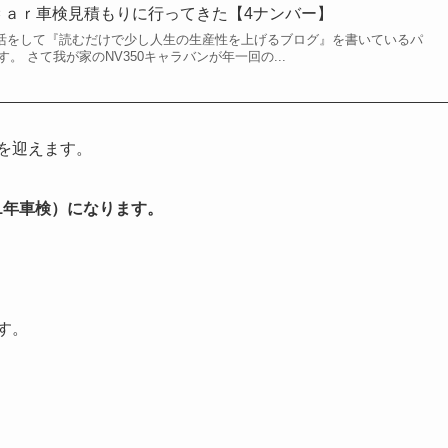
天Ｃａｒ車検見積もりに行ってきた【4ナンバー】
朝活をして『読むだけで少し人生の生産性を上げるブログ』を書いているパ
ます。 さて我が家のNV350キャラバンが年一回の...
検を迎えます。
1年車検）になります。
す。