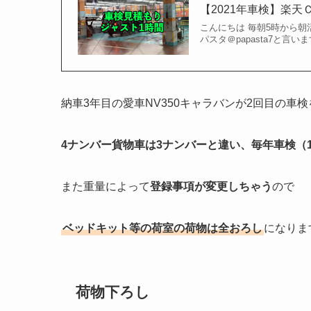
【2021年車検】楽
こんにちは 毎朝5時から
パスタ＠papasta7と言い
納車3年目の愛車NV350キャラバンが2回目の車
4ナンバー貨物車は3ナンバーと違い、毎年車検（
また重量によって
登録事項が変更しちゃう
ので
ベッドキット等の荷室の荷物は全おろし
になりま
荷物下ろし