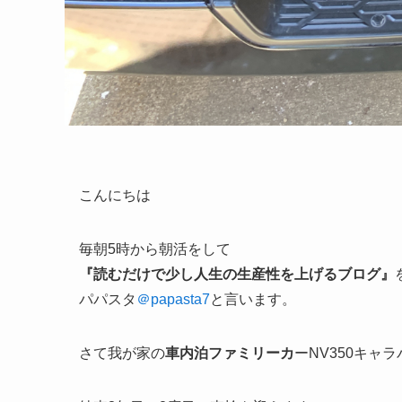
こんにちは
毎朝5時から朝活をして
『読むだけで少し人生の生産性を上げるブログ』
パパスタ
＠papasta7
と言います。
さて我が家の
車内泊ファミリーカ
ーNV350キャ