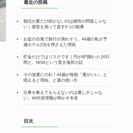
最近の投稿
ー
朝活が夏だけ続かないのは根性の問題じゃな
い｜寝室を測って直す5つの順番
お盆の台風で旅行が潰れそう。44歳の私が予
備ホテル2泊を押さえた理由
貯金だけではリスクです｜円が8円動いた10日
間と、NISAという置き場所の話
その強運にのれ！44歳が毎朝「運がいい」と
唱えると理由。と運の使い方
仕事を教えてもらえないのは優しさじゃな
い。40代管理職が明かす本音
目次