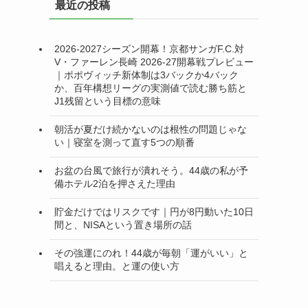
最近の投稿
ー
2026-2027シーズン開幕！京都サンガF.C.対
V・ファーレン長崎 2026-27開幕戦プレビュー
｜ポポヴィッチ新体制は3バックか4バック
か、百年構想リーグの実測値で読む勝ち筋と
J1残留という目標の意味
朝活が夏だけ続かないのは根性の問題じゃな
い｜寝室を測って直す5つの順番
お盆の台風で旅行が潰れそう。44歳の私が予
備ホテル2泊を押さえた理由
貯金だけではリスクです｜円が8円動いた10日
間と、NISAという置き場所の話
その強運にのれ！44歳が毎朝「運がいい」と
唱えると理由。と運の使い方