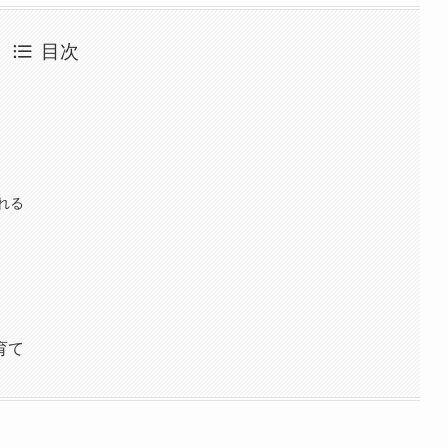
目次
れる
育て