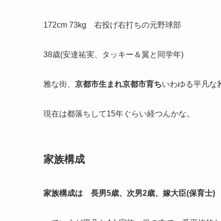
172cm 73kg 右投げ右打ちの元野球部
38歳(安達祐実、タッキー＆翼と同学年)
雅な街、
京都市生まれ京都市育ち
いわゆる平凡な
現在は都落ちして15年ぐらい経つんかな。
家族構成
家族構成は 長男5歳、次男2歳、嫁大臣(保育士)