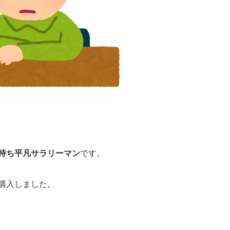
庭持ち平凡サラリーマン
です。
購入
しました。