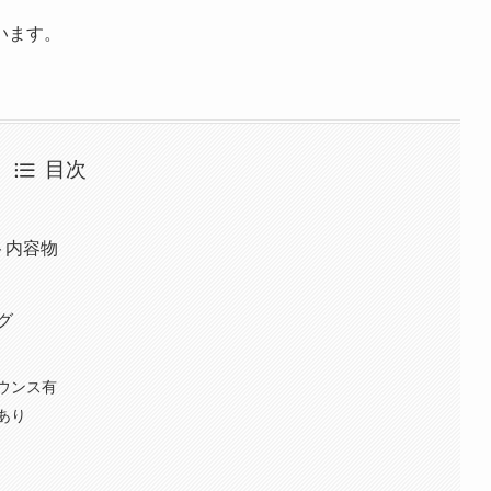
います。
目次
ット内容物
ング
ウンス有
あり