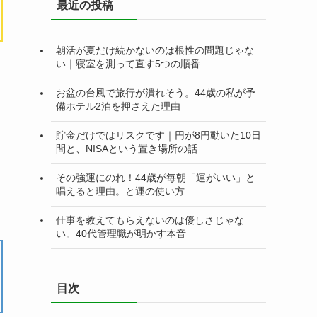
最近の投稿
ー
朝活が夏だけ続かないのは根性の問題じゃな
い｜寝室を測って直す5つの順番
お盆の台風で旅行が潰れそう。44歳の私が予
備ホテル2泊を押さえた理由
貯金だけではリスクです｜円が8円動いた10日
間と、NISAという置き場所の話
その強運にのれ！44歳が毎朝「運がいい」と
唱えると理由。と運の使い方
仕事を教えてもらえないのは優しさじゃな
い。40代管理職が明かす本音
目次