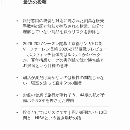
最近の投稿
ー
銀行窓口の親切な対応に隠された割高な販売
手数料の罠と無知が搾取される構造。自分で
理解していない商品を買うリスクを排除し
2026-2027シーズン開幕！京都サンガF.C.対
V・ファーレン長崎 2026-27開幕戦プレビュー
｜ポポヴィッチ新体制は3バックか4バック
か、百年構想リーグの実測値で読む勝ち筋と
J1残留という目標の意味
朝活が夏だけ続かないのは根性の問題じゃな
い｜寝室を測って直す5つの順番
お盆の台風で旅行が潰れそう。44歳の私が予
備ホテル2泊を押さえた理由
貯金だけではリスクです｜円が8円動いた10日
間と、NISAという置き場所の話