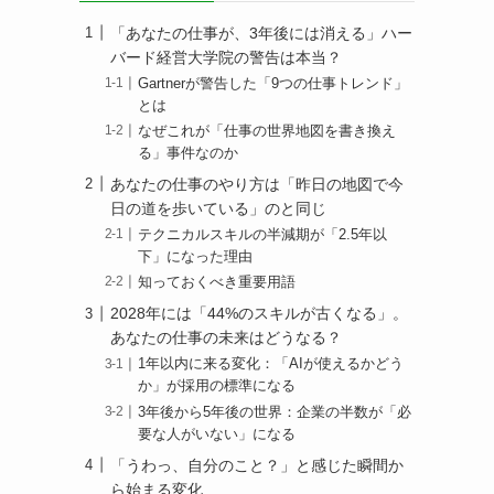
「あなたの仕事が、3年後には消える」ハー
バード経営大学院の警告は本当？
Gartnerが警告した「9つの仕事トレンド」
とは
なぜこれが「仕事の世界地図を書き換え
る」事件なのか
あなたの仕事のやり方は「昨日の地図で今
日の道を歩いている」のと同じ
テクニカルスキルの半減期が「2.5年以
下」になった理由
知っておくべき重要用語
2028年には「44%のスキルが古くなる」。
あなたの仕事の未来はどうなる？
1年以内に来る変化：「AIが使えるかどう
か」が採用の標準になる
3年後から5年後の世界：企業の半数が「必
要な人がいない」になる
「うわっ、自分のこと？」と感じた瞬間か
ら始まる変化