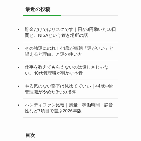
リ
最近の投稿
ー
貯金だけではリスクです｜円が8円動いた10日
間と、NISAという置き場所の話
その強運にのれ！44歳が毎朝「運がいい」と
唱えると理由。と運の使い方
仕事を教えてもらえないのは優しさじゃな
い。40代管理職が明かす本音
やる気のない部下は見捨てていい｜44歳中間
管理職がやめた3つの指導
ハンディファン比較｜風量・稼働時間・静音
性など7項目で選ぶ2026年版
目次