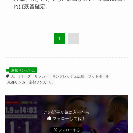
れば残留確定。
1
2
京都サンガF.C.
J1
Jリーグ
サッカー
サンフレッチェ広島
フットボール
京都サンガ
京都サンガF.C.
この記事が気に入ったら
フォローしてね！