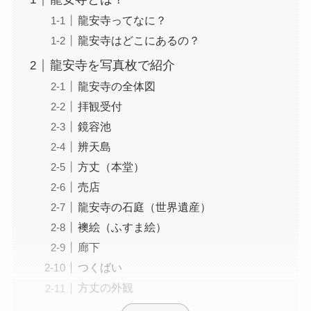
龍安寺ってなに？
龍安寺はどこにあるの？
龍安寺を写真枚で紹介
龍安寺の全体図
拝観受付
鏡容池
辨天島
方丈（本堂）
売店
龍安寺の石庭（世界遺産）
襖絵（ふすま絵）
廊下
つくばい
方丈の外観