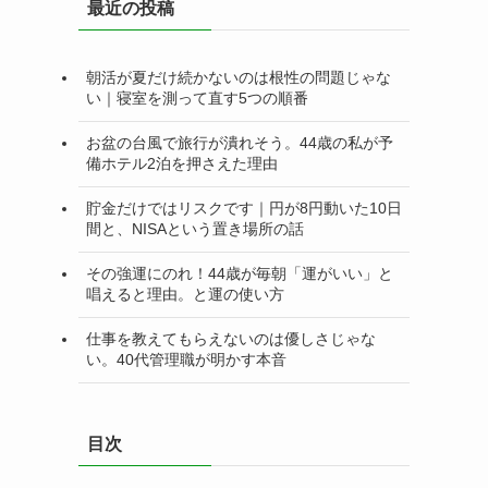
最近の投稿
ー
朝活が夏だけ続かないのは根性の問題じゃな
い｜寝室を測って直す5つの順番
お盆の台風で旅行が潰れそう。44歳の私が予
備ホテル2泊を押さえた理由
貯金だけではリスクです｜円が8円動いた10日
間と、NISAという置き場所の話
その強運にのれ！44歳が毎朝「運がいい」と
唱えると理由。と運の使い方
仕事を教えてもらえないのは優しさじゃな
い。40代管理職が明かす本音
目次