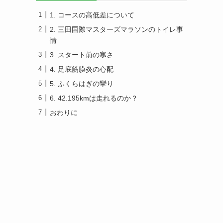
1. コースの高低差について
2. 三田国際マスターズマラソンのトイレ事
情
3. スタート前の寒さ
4. 足底筋膜炎の心配
5. ふくらはぎの攣り
6. 42.195kmは走れるのか？
おわりに