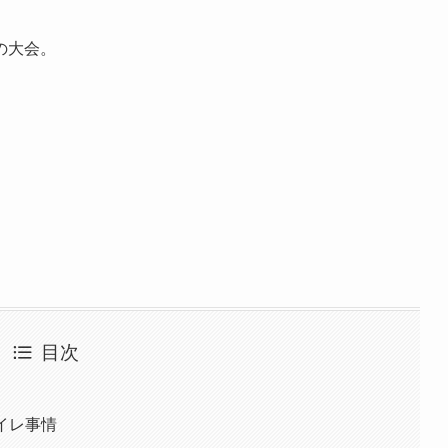
の大会。
目次
イレ事情