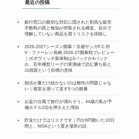
最近の投稿
ー
銀行窓口の親切な対応に隠された割高な販売
手数料の罠と無知が搾取される構造。自分で
理解していない商品を買うリスクを排除し
2026-2027シーズン開幕！京都サンガF.C.対
V・ファーレン長崎 2026-27開幕戦プレビュー
｜ポポヴィッチ新体制は3バックか4バック
か、百年構想リーグの実測値で読む勝ち筋と
J1残留という目標の意味
朝活が夏だけ続かないのは根性の問題じゃな
い｜寝室を測って直す5つの順番
お盆の台風で旅行が潰れそう。44歳の私が予
備ホテル2泊を押さえた理由
貯金だけではリスクです｜円が8円動いた10日
間と、NISAという置き場所の話