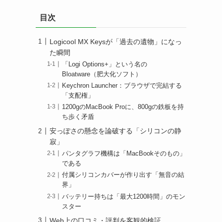
目次
Logicool MX Keysが「過去の遺物」になっ
た瞬間
「Logi Options+」という名の
Bloatware（肥大化ソフト）
Keychron Launcher：ブラウザで完結する
「支配権」
1200gのMacBook Proに、800gの鉄板を持
ち歩く矛盾
安っぽさの懸念を論破する「シリコンの静
寂」
パンタグラフ機構は「MacBookそのもの」
である
付属シリコンカバーが作り出す「無音の結
界」
バッテリー持ちは「最大1200時間」のモン
スター
Web上の口コミ・評判を客観的検証