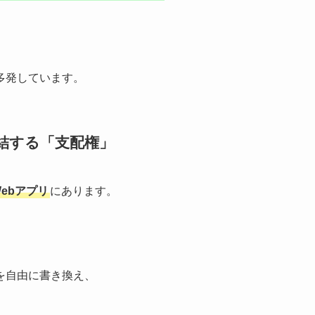
多発しています。
で完結する「支配権」
うWebアプリ
にあります。
を自由に書き換え、