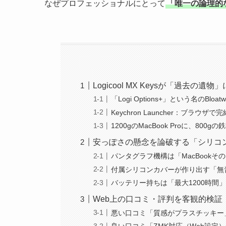
なぜプロフェッショナルにとって
「唯一の論理的
Logicool MX Keysが「過去の遺
「Logi Options+」という名のBlo
Keychron Launcher：ブラウ
1200gのMacBook Proに、800
安っぽさの懸念を論破する「シリコ
パンタグラフ機構は「MacBookそ
付属シリコンカバーが作り出す「無
バッテリー持ちは「最大1200時間
Web上の口コミ・評判を客観的検証
悪い口コミ「質感がプラスチッキー