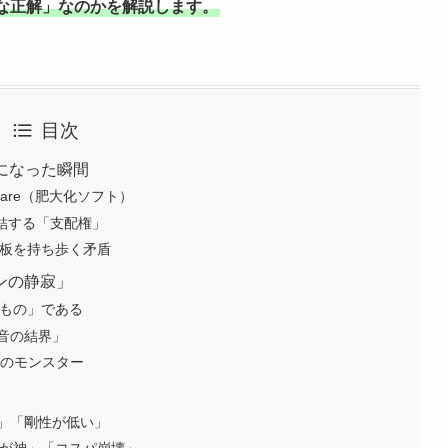
な正解」なのかを解説します。
目次
物」になった瞬間
atware（肥大化ソフト）
ザで完結する「支配権」
gの鉄板を持ち歩く矛盾
ンの静寂」
のもの」である
音の結界」
」のモンスター
」「剛性が低い」