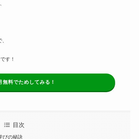
か、
で、
んです！
月無料でためしてみる！
目次
な学びの秘訣