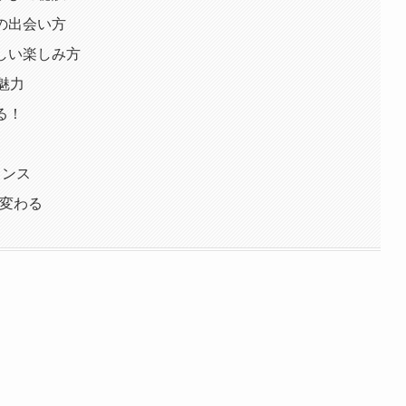
との出会い方
新しい楽しみ方
魅力
る！
ャンス
が変わる