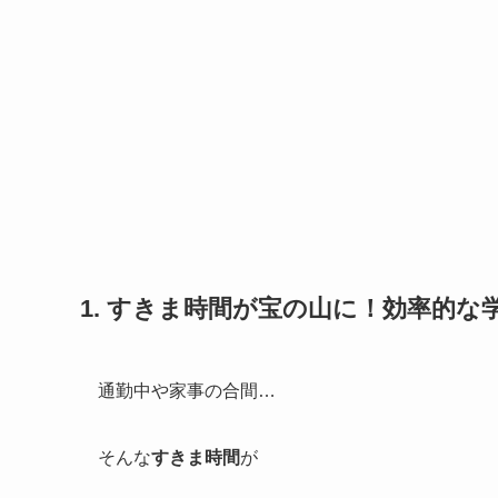
1. すきま時間が宝の山に！効率的な
通勤中や家事の合間…
そんな
すきま時間
が