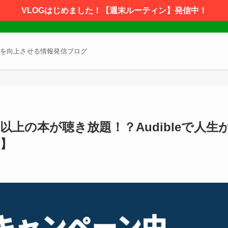
VLOGはじめました！【週末ルーティン】発信中！
を向上させる情報発信ブログ
以上の本が聴き放題！？Audibleで人生
で】