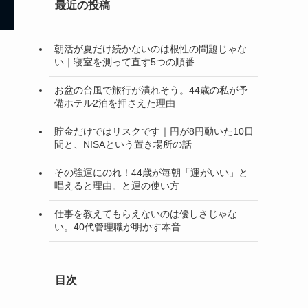
最近の投稿
ー
朝活が夏だけ続かないのは根性の問題じゃな
い｜寝室を測って直す5つの順番
お盆の台風で旅行が潰れそう。44歳の私が予
備ホテル2泊を押さえた理由
貯金だけではリスクです｜円が8円動いた10日
間と、NISAという置き場所の話
その強運にのれ！44歳が毎朝「運がいい」と
唱えると理由。と運の使い方
仕事を教えてもらえないのは優しさじゃな
い。40代管理職が明かす本音
目次