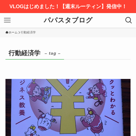
VLOGはじめました！【週末ルーティン】発信中！
パパスタブログ
ホーム
行動経済学
行動経済学
– tag –