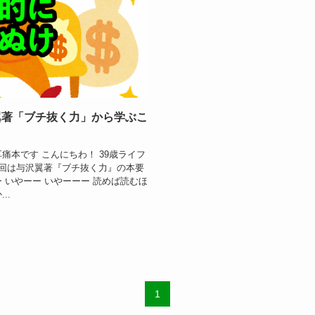
翼著「ブチ抜く力」から学ぶこ
痛本です こんにちわ！ 39歳ライフ
今回は与沢翼著『ブチ抜く力』の本要
 いやーー いやーーー 読めば読むほ
..
1